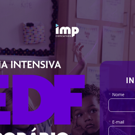
I
*
Nome
*
E-mail