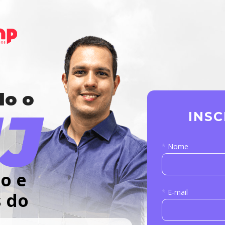
do o
J
INSC
*
Nome
 e 
*
E-mail
 do 