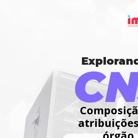
Exploran
CN
Composição
atribuições
órgão