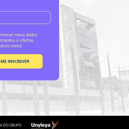
rnecer meus dados 
nteúdos e ofertas 
utros meios.
ME INSCREVER
ESA DO GRUPO