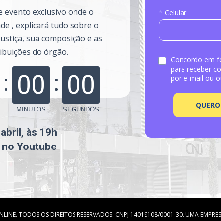
*
Celular
e , explicará tudo sobre o 
ustiça, sua composição e as 
ribuições do órgão.
Concordo em fo
para receber co
00
00
por e-mail ou o
QUERO 
MINUTOS
SEGUNDOS
abril, às 19h
 no Youtube
NLINE. TODOS OS DIREITOS RESERVADOS. CNPJ 14019108/0001-30. UMA EMPR