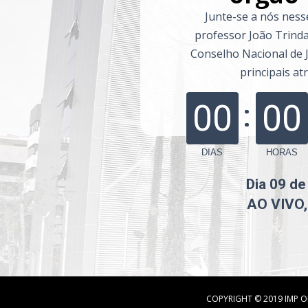
 Junte-se a nós nesse evento exclusivo onde o 
professor João Trindad
Conselho Nacional de J
principais at
00
00
DIAS
HORAS
Dia 09 de 
AO VIVO,
COPYRIGHT © 2019 IMP O